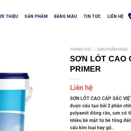
IỚI THIỆU
SẢN PHẨM
BẢNG MÀU
TIN TỨC
LIÊN HỆ
TRANG CHỦ
/
SẢN PHẨM KHÁC
SƠN LÓT CAO 
PRIMER
Liên hệ
SƠN LÓT CAO CẤP SẮC VIỆT 
được cấu tạo bởi 2 phần chí
polyamit đóng rắn, sơn có t
nhiều bề mặt từ bê tông đến
cấu kim loại hay gỗ..