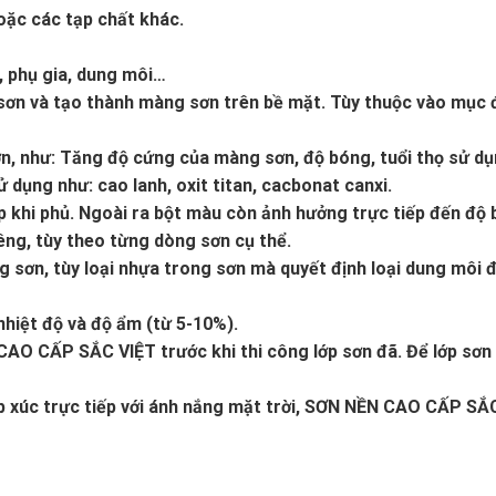
oặc các tạp chất khác.
, phụ gia, dung môi…
sơn và tạo thành màng sơn trên bề mặt. Tùy thuộc vào mục đ
ơn, như: Tăng độ cứng của màng sơn, độ bóng, tuổi thọ sử d
 dụng như: cao lanh, oxit titan, cacbonat canxi.
p khi phủ. Ngoài ra bột màu còn ảnh hưởng trực tiếp đến độ
êng, tùy theo từng dòng sơn cụ thể.
 sơn, tùy loại nhựa trong sơn mà quyết định loại dung môi 
nhiệt độ và độ ẩm (từ 5-10%).
 CAO CẤP SẮC VIỆT trước khi thi công lớp sơn đã. Để lớp sơn 
ếp xúc trực tiếp với ánh nắng mặt trời, SƠN NỀN CAO CẤP S