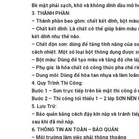
Bề mặt phải sạch, khô và không dính dầu mỡ h
3. THÀNH PHẦN:
– Thành phần bao gồm: chất kết dính, bột màu
– Chất kết dính: Là chất có thể giúp bám màu 
kết dính như thế nào.
– Chất độn sơn: dùng để tăng tính năng của s
cách nhiệt. Một số loại bột thông dụng được sử
– Bột màu: Dùng để tạo màu và tăng độ che lấ
– Phụ gia: là hóa chất có công thức pha chế ri
– Dung môi: Dùng để hòa tan nhựa và làm loãng
4. Quy Trình Thi Công:
Bước 1 – Sơn trực tiếp trên bề mặt thi công ở 
Bước 2 – Thi công tối thiểu 1 – 2 lớp SƠN NỀN
5. Lưu Trữ:
– Bảo quản bằng cách đậy kín nắp và tránh ti
sau khi đã mở nắp.
6. THÔNG TIN AN TOÀN – BẢO QUẢN:
– Môi trường làm việc phải thông thoáng