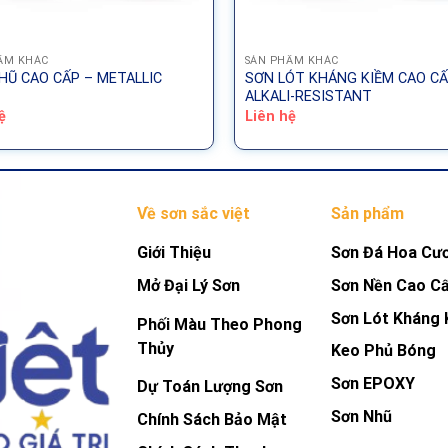
ẨM KHÁC
SẢN PHẨM KHÁC
HŨ CAO CẤP – METALLIC
SƠN LÓT KHÁNG KIỀM CAO CẤ
ALKALI-RESISTANT
ệ
Liên hệ
Về sơn sắc việt
Sản phẩm
Giới Thiệu
Sơn Đá Hoa Cư
Mở Đại Lý Sơn
Sơn Nền Cao C
Sơn Lót Kháng 
Phối Màu Theo Phong
Thủy
Keo Phủ Bóng
Sơn EPOXY
Dự Toán Lượng Sơn
Sơn Nhũ
Chính Sách Bảo Mật